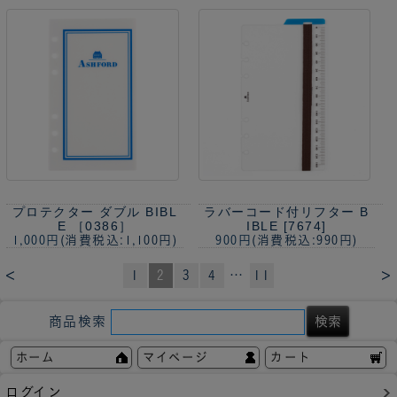
プロテクター ダブル BIBL
ラバーコード付リフター B
E ［0386］
IBLE [7674]
1,000円
(消費税込:1,100円)
900円
(消費税込:990円)
<
>
1
2
3
4
…
11
商品検索
ホーム
マイページ
カート
ログイン