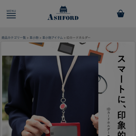
商品カテゴリ一覧
>
革小物
>
革小物アイテム
> IDカードホルダー