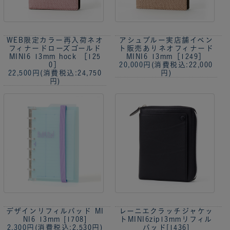
WEB限定カラー再入荷
ネオ
アシュブルー実店舗イベン
フィナードローズゴールド
ト販売あり
ネオフィナード
MINI6 13mm hock ［125
MINI6 13mm［1249］
0］
20,000円
(消費税込:22,000
22,500円
(消費税込:24,750
円)
円)
デザインリフィルパッド MI
レーニエクラッチジャケッ
NI6 13mm [1708]
トMINI6zip13mmリフィル
2,300円
(消費税込:2,530円)
パッド[1436]