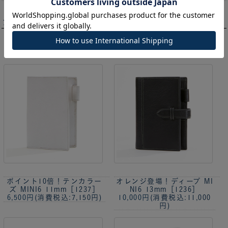
システム手帳サイズ MINI6
>
1
2
3
4
…
6
ポイント10倍！
テンカラー
オレンジ登場！
ディープ MI
ズ MINI6 11mm［1237］
NI6 13mm［1236］
6,500円
(消費税込:7,150円)
10,000円
(消費税込:11,000
円)