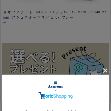
ネオフィナード MINI6 13
シャルトル MINI619mm ho
mm アシュブルー×ネイビ
ck ブルー
ー
並び替え