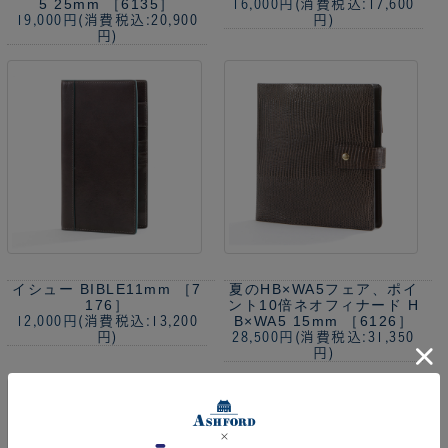
5 25mm ［6135］
16,000円
(消費税込:17,600
19,000円
(消費税込:20,900
円)
円)
イシュー BIBLE11mm ［7
夏のHB×WA5フェア、ポイ
176］
ント10倍
ネオフィナード H
B×WA5 15mm ［6126］
12,000円
(消費税込:13,200
円)
28,500円
(消費税込:31,350
円)