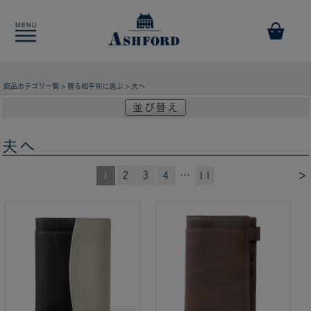
商品カテゴリ一覧
>
贈る相手別に選ぶ
> 夫へ
並び替え
夫へ
>
1
2
3
4
…
11