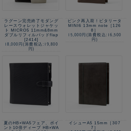
ラグーン完売終了
モダング
ピンク再入荷！
ビタリータ
レースウォレットジャケッ
MINI6 13mm note［126
ト MICRO5 11mm&8mm
8］
ダブルリフィルパッドflap
15,000円
(消費税込:16,500
[2414]
円)
18,000円
(消費税込:19,800
円)
夏のHB×WA5フェア、ポイ
イシューA5 15mm［307
ント10倍
ディープ HB×WA
7］