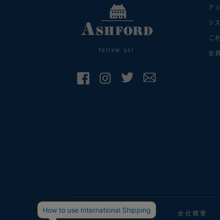
ア
シ
ご
follow us!
会
手帳マガジン
会社概要