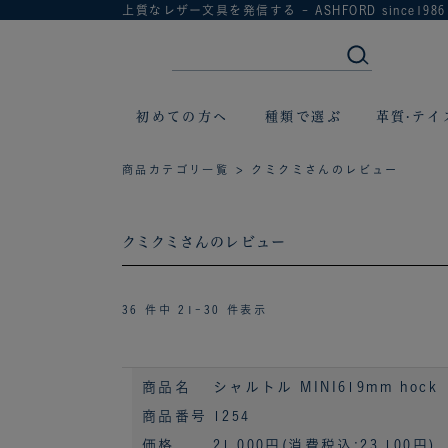
上質なレザー文具を発信する - ASHFORD since1986
初めての方へ
種類で選ぶ
革質·テイ
商品カテゴリ一覧
> クミクミさんのレビュー
クミクミさんのレビュー
36 件中 21-30 件表示
商品名
シャルトル MINI619mm hock
商品番号
1254
価格
21,000円
(消費税込:23,100円)