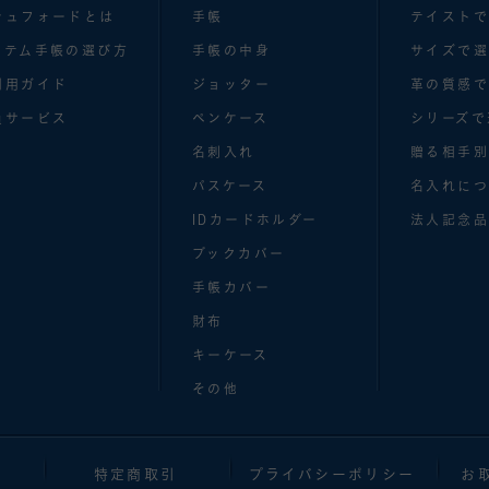
シュフォードとは
手帳
テイスト
ステム手帳の選び方
手帳の中身
サイズで
利用ガイド
ジョッター
革の質感
員サービス
ペンケース
シリーズで
名刺入れ
贈る相手
パスケース
名入れにつ
IDカードホルダー
法人記念品
ブックカバー
手帳カバー
財布
キーケース
その他
特定商取引
プライバシーポリシー
お