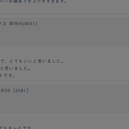
バーの縁取りがステキすぎます。
。
MINI6[0041]
ので、とてもいいと思いました。
と思いました。
トです。
O5［2581］
てもキレイです。