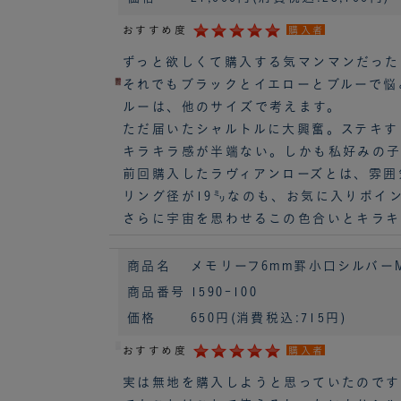
おすすめ度
購入者
ずっと欲しくて購入する気マンマンだった
それでもブラックとイエローとブルーで悩
ルーは、他のサイズで考えます。
ただ届いたシャルトルに大興奮。ステキす
キラキラ感が半端ない。しかも私好みの子
前回購入したラヴィアンローズとは、雰囲
リング径が19㍉なのも、お気に入りポイ
さらに宇宙を思わせるこの色合いとキラキ
商品名
メモリーフ6mm罫小口シルバーMI
商品番号
1590-100
価格
650円
(消費税込:715円)
おすすめ度
購入者
実は無地を購入しようと思っていたのです