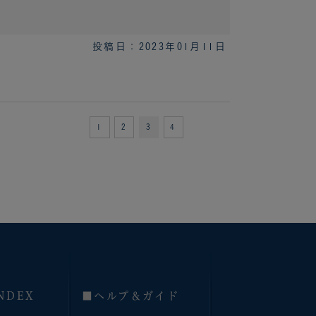
投稿日：2023年01月11日
1
2
3
4
NDEX
■へルプ＆ガイド