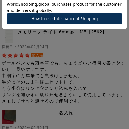
巻き込み防止の為に1番最初に取り付けて使っています
が、
チェックリストを付箋に書いて貼っておいたり、
予備の付箋を貼って置いたりして使っています。
メモリーフ ライト 6mm罫 M5【2562】
投稿日：2023年02月04日
購入者
ボールペンでも万年筆でも、ちょうどいい行間で書きやす
いし、見やすいです。
中細字の万年筆でも裏抜けしません。
半分はそのまま手帳にセットして、
もう半分はリング穴に切り込みを入れて、
リングを開かずに取り外せるようにして使用しています。
メモしてサッと渡せるので便利です。
名入れ
投稿日：2023年02月04日