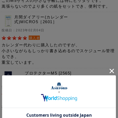
このM5サイズの小さな手帳には特にピッタリです。
嵩張らないのでより多くの紙をセットでき、便利です。
月間ダイアリー(カレンダー
式)MICRO5［2601］
投稿日：2023年02月04日
購入者
カレンダー代わりに購入したのですが、
小さいながらもしっかり書き込めるのでスケジュール管理
もでき、
重宝しています。
プロテクターM5 [2565]
投稿日：2023年02月04日
購入者
これがないと、私の手帳は始まりません。
落ち着いたダークブルーにホワイトの文字が引き立ってい
ます。