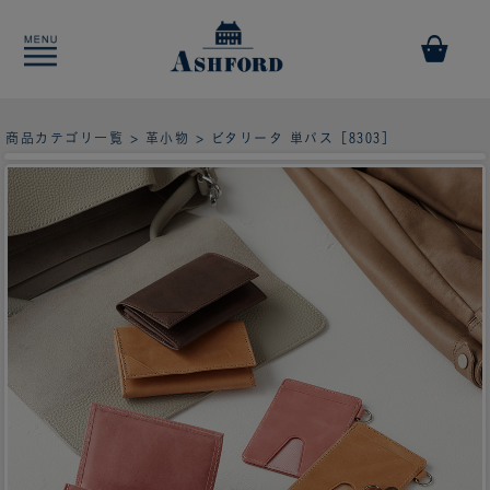
商品カテゴリ一覧
>
革小物
> ビタリータ 単パス［8303］