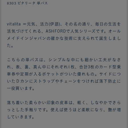
8303 ビタリータ 単パス
vitalita ＝元気、活力(伊語)、その名の通り、毎日の生活を
活気づけてくれる、ASHFORDで人気シリーズです。オール
メイドインジャパンの確かな技術に支えられて誕生しまし
た。
こちらの単パスは、シンプルな中にも細かい工夫がなさ
れ、表、裏、真ん中にそれぞれ1枚、合計3枚のカード型乗
車券や定期が入るポケットがついた優れもの。サイドにつ
いたＤカンにストラップやチェーンをつければ落下防止に
一役買います。
落ち着いた柔らかい印象の皮革は、軽く、しなやかでさら
っとした手触りです。使えば使うほど柔軟になり、艶が増
していきます。