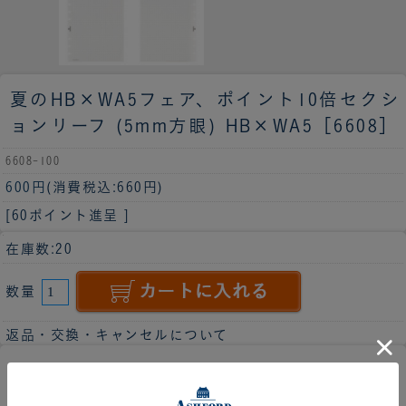
夏のHB×WA5フェア、ポイント10倍
セクシ
ョンリーフ (5mm方眼) HB×WA5［6608］
6608-100
600円
(消費税込:660円)
[60ポイント進呈 ]
在庫数:20
数量
返品・交換・キャンセルについて
図形の記入にも適しています。
商品説明
ノート用に開発したサラッと書ける5
ミリ方眼用紙です。100枚入り