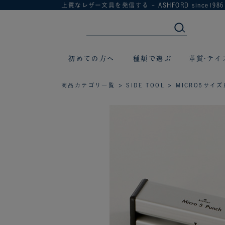
上質なレザー文具を発信する - ASHFORD since1986
初めての方へ
種類で選ぶ
革質·テイ
商品カテゴリ一覧
>
SIDE TOOL
> MICRO5サイズ