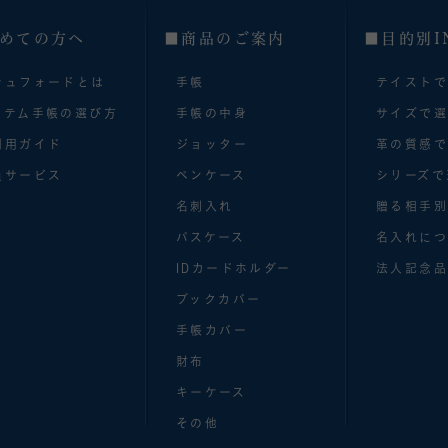
めての方へ
■商品のご案内
■目的別I
シュフォードとは
手帳
テイスト
ステム手帳の選び方
手帳の中身
サイズで
利用ガイド
ジョッター
革の質感
員サービス
ペンケース
シリーズで
名刺入れ
贈る相手
パスケース
名入れにつ
IDカードホルダー
法人記念品
ブックカバー
手帳カバー
財布
キーケース
その他