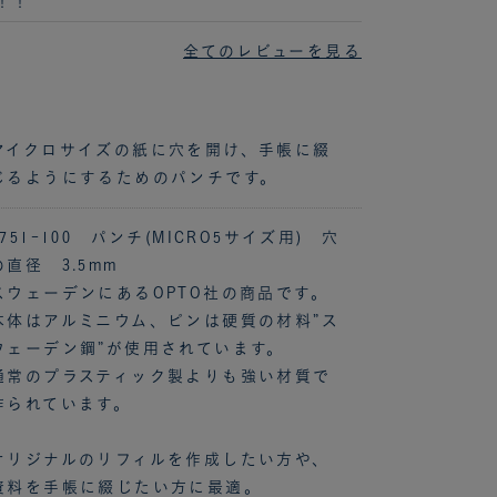
！！
全てのレビューを見る
マイクロサイズの紙に穴を開け、手帳に綴
じるようにするためのパンチです。
2751-100 パンチ(MICRO5サイズ用) 穴
の直径 3.5mm
スウェーデンにあるOPTO社の商品です。
本体はアルミニウム、ピンは硬質の材料”ス
ウェーデン鋼”が使用されています。
通常のプラスティック製よりも強い材質で
作られています。
オリジナルのリフィルを作成したい方や、
資料を手帳に綴じたい方に最適。