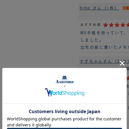
hime さん（1件）
購
おすすめ度
M5手帳を持っていて
しました。
出先の紙に書いたメモ
すずちゃんさん（21件
おすすめ度
マイクロ5の穴あけは
買った方がいいと思い
サイズも小さく持ち運
す！