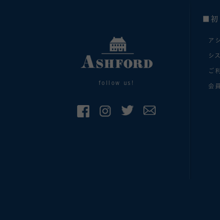
■初
ア
シ
ご
follow us!
会