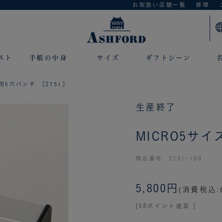
お取扱い店舗一覧
修理
スト
手帳の中身
サイズ
ギフトシーン
用5穴パンチ ［2751］
生産終了
MICRO5サイ
商品番号 2751-100
5,800円
(消費税込:6
[58ポイント進呈 ]