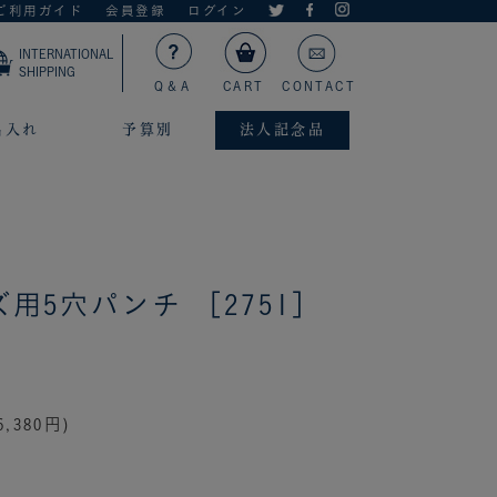
ご利用ガイド
会員登録
ログイン
INTERNATIONAL
SHIPPING
Q＆A
CART
CONTACT
名入れ
予算別
法人記念品
ズ用5穴パンチ ［2751］
,380円)