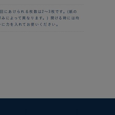
1回にあけられる枚数は2～3枚です。(紙の
厚みによって異なります。) 開ける時には均
一に力を入れてお使いください。