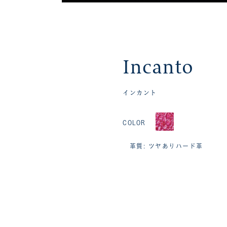
Incanto
インカント
COLOR
革質: ツヤありハード革