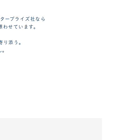
ンタープライズ社なら
漂わせています。
寄り添う。
ん。