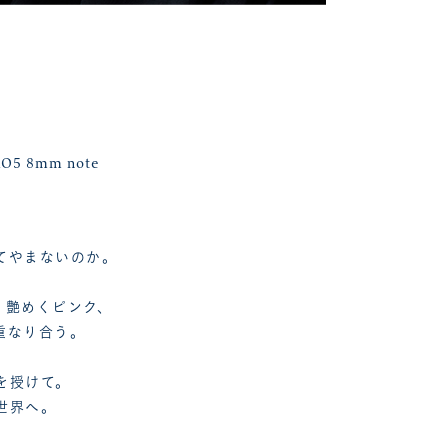
O5 8mm note
てやまないのか。
、艶めくピンク、
重なり合う。
を授けて。
世界へ。