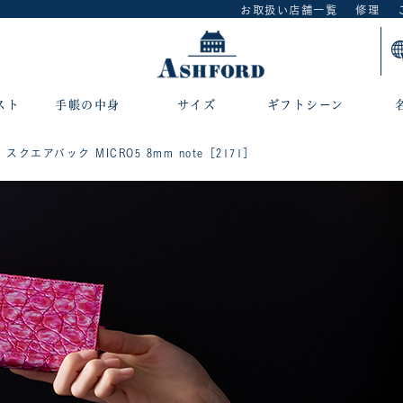
お取扱い店舗一覧
修理
スト
手帳の中身
サイズ
ギフトシーン
to スクエアバック MICRO5 8mm note［2171］