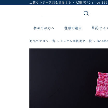
上質なレザー文具を発信する - ASHFORD since1986
初めての方へ
種類で選ぶ
革質·テイ
商品カテゴリ一覧
>
システム手帳商品一覧
> Incan