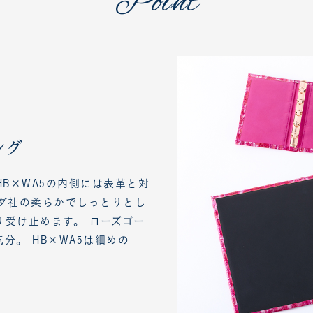
Point
ング
HB×WA5の内側には表革と対
エダ社の柔らかでしっとりとし
受け止めます。 ローズゴー
分。 HB×WA5は細めの