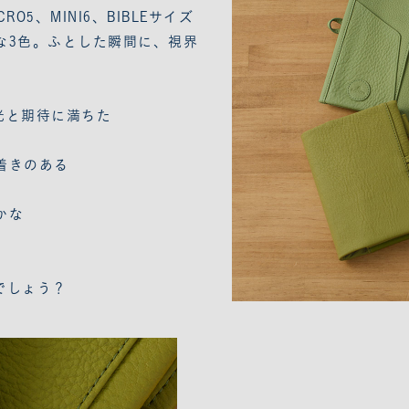
5、MINI6、BIBLEサイズ
な3色。ふとした瞬間に、視界
光と期待に満ちた
着きのある
かな
でしょう？