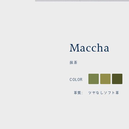
Maccha
抹茶
COLOR
革質: ツヤなしソフト革