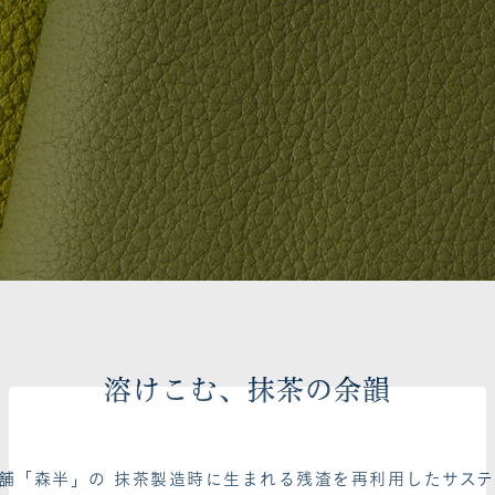
溶けこむ、抹茶の余韻
舗「森半」の 抹茶製造時に生まれる残渣を再利用したサス