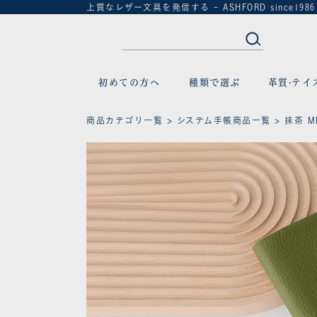
上質なレザー文具を発信する - ASHFORD since1986
初めての方へ
種類で選ぶ
革質·テイ
商品カテゴリ一覧
>
システム手帳商品一覧
> 抹茶 MI