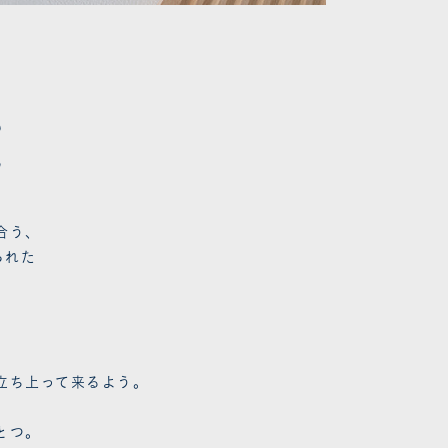
る
め
合う、
られた
立ち上って来るよう。
とつ。