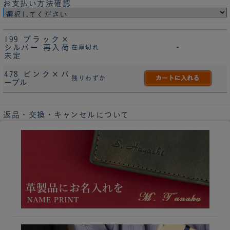
お支払い方法確認
199 ブラック×
シルバー 再入荷
在庫切れ
-
未定
478 ピンク×パ
残りわずか
ープル
返品・交換・キャンセルについて