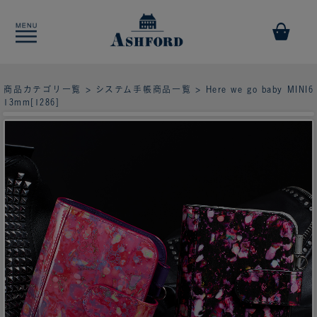
商品カテゴリ一覧
>
システム手帳商品一覧
> Here we go baby MINI6
13mm[1286]