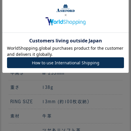
サイズ・仕様
サイズ
H 145mm x W 112mm
中開き
W 233mm
重さ
138g
RING SIZE
13mm (約100枚収納）
素材
牛革
ツヤありソフト革