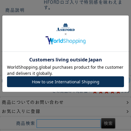
HFORDロゴ入りで特別感を味わえま
す。
商品説明
透明の台紙上部にインデックスが配
置されより使いやすく、 付箋がなく
なった後も、好きな付箋を貼って再利
用できます。 あるとうれしい、ちょ
っとした便利が詰まった、使い勝手
の良い付箋リフィルです。
枚数
1シート入り
レビュー件数：
1件
この商品の平均評価：
5.00
商品についてのお問い合わせ
お気に入りに登録
商品検索